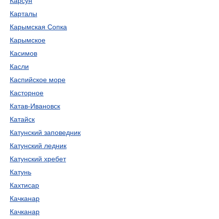
Карсун
Карталы
Карымская Сопка
Карымское
Касимов
Касли
Каспийское море
Касторное
Катав-Ивановск
Катайск
Катунский заповедник
Катунский ледник
Катунский хребет
Катунь
Кахтисар
Качканар
Качканар