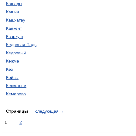
Кашары
Кашин
Кашхатау
Каякент
Кваркуш
Кедровая Падь
Кедровый
Кежма
Кез
Кейвы
Кексгольм
Кемерово
Страницы
следующая
→
1
2